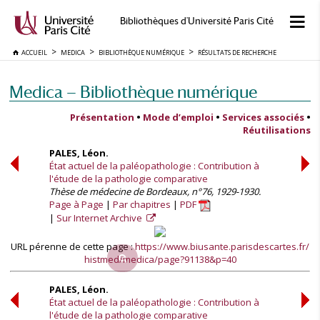
Bibliothèques d'Université Paris Cité
ACCUEIL
MEDICA
BIBLIOTHÈQUE NUMÉRIQUE
RÉSULTATS DE RECHERCHE
Medica — Bibliothèque numérique
Présentation
•
Mode d’emploi
•
Services associés
•
Réutilisations
PALES, Léon.
État actuel de la paléopathologie : Contribution à
l'étude de la pathologie comparative
Thèse de médecine de Bordeaux, n°76, 1929-1930.
Page à Page
Par chapitres
PDF
Sur Internet Archive
URL pérenne de cette page :
https://www.biusante.parisdescartes.fr/
histmed/medica/page?91138&p=40
PALES, Léon.
État actuel de la paléopathologie : Contribution à
l'étude de la pathologie comparative