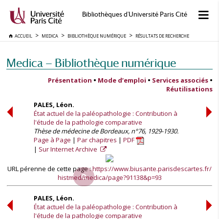
Bibliothèques d'Université Paris Cité
ACCUEIL
MEDICA
BIBLIOTHÈQUE NUMÉRIQUE
RÉSULTATS DE RECHERCHE
Medica — Bibliothèque numérique
Présentation
•
Mode d’emploi
•
Services associés
•
Réutilisations
PALES, Léon.
État actuel de la paléopathologie : Contribution à
l'étude de la pathologie comparative
Thèse de médecine de Bordeaux, n°76, 1929-1930.
Page à Page
Par chapitres
PDF
Sur Internet Archive
URL pérenne de cette page :
https://www.biusante.parisdescartes.fr/
histmed/medica/page?91138&p=93
PALES, Léon.
État actuel de la paléopathologie : Contribution à
l'étude de la pathologie comparative