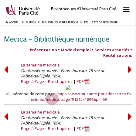
Bibliothèques d'Université Paris Cité
ACCUEIL
MEDICA
BIBLIOTHÈQUE NUMÉRIQUE
RÉSULTATS DE RECHERCHE
Medica — Bibliothèque numérique
Présentation
•
Mode d’emploi
•
Services associés
•
Réutilisations
La semaine médicale
Quatorzième année. - Paris : bureaux 18 rue de
l'Abbé-de-l'Epée, 1894.
Page à Page
Par chapitres
PDF
URL pérenne de cette page :
https://www.biusante.parisdescartes.fr/
histmed/medica/page?91215x1894&p=469
La semaine médicale
Quatorzième année. - Paris : bureaux 18 rue de
l'Abbé-de-l'Epée, 1894.
Page à Page
Par chapitres
PDF