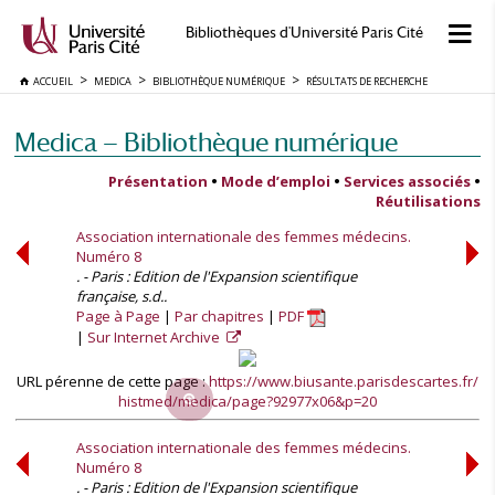
Bibliothèques d'Université Paris Cité
ACCUEIL
MEDICA
BIBLIOTHÈQUE NUMÉRIQUE
RÉSULTATS DE RECHERCHE
Medica — Bibliothèque numérique
Présentation
•
Mode d’emploi
•
Services associés
•
Réutilisations
Association internationale des femmes médecins.
Numéro 8
. - Paris : Edition de l'Expansion scientifique
française, s.d..
Page à Page
Par chapitres
PDF
Sur Internet Archive
URL pérenne de cette page :
https://www.biusante.parisdescartes.fr/
histmed/medica/page?92977x06&p=20
Association internationale des femmes médecins.
Numéro 8
. - Paris : Edition de l'Expansion scientifique