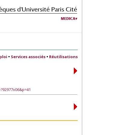
èques d'Université Paris Cité
MEDICA
ploi
•
Services associés
•
Réutilisations
ge?92977x06&p=41