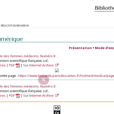
Biblioth
RÉSULTATS DE RECHERCHE
umérique
Présentation
•
Mode d’em
nale des femmes médecins. Numéro 8
pansion scientifique française, s.d..
tres
PDF
Sur Internet Archive
cette page :
https://www.biusante.parisdescartes.fr/histmed/medica/pa
nale des femmes médecins. Numéro 8
pansion scientifique française, s.d..
tres
PDF
Sur Internet Archive