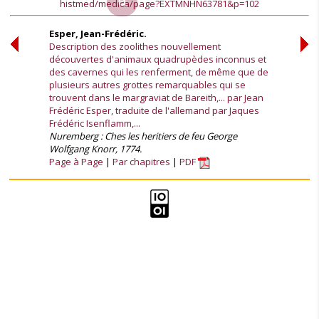
histmed/medica/page?EXTMNHN63781&p=102
Esper, Jean-Frédéric.
Description des zoolithes nouvellement
découvertes d'animaux quadrupèdes inconnus et
des cavernes qui les renferment, de même que de
plusieurs autres grottes remarquables qui se
trouvent dans le margraviat de Bareith,... par Jean
Frédéric Esper, traduite de l'allemand par Jaques
Frédéric Isenflamm,...
Nuremberg : Ches les heritiers de feu George
Wolfgang Knorr, 1774.
Page à Page
Par chapitres
PDF