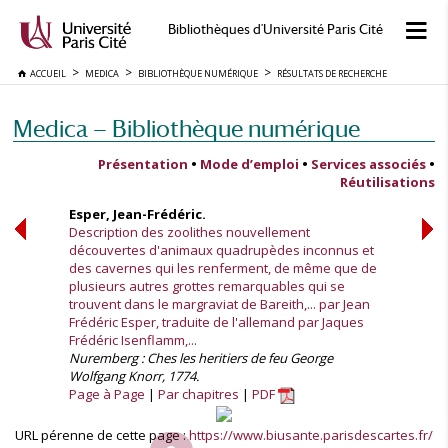
Bibliothèques d'Université Paris Cité
ACCUEIL
MEDICA
BIBLIOTHÈQUE NUMÉRIQUE
RÉSULTATS DE RECHERCHE
Medica — Bibliothèque numérique
Présentation
•
Mode d’emploi
•
Services associés
•
Réutilisations
Esper, Jean-Frédéric.
Description des zoolithes nouvellement
découvertes d'animaux quadrupèdes inconnus et
des cavernes qui les renferment, de même que de
plusieurs autres grottes remarquables qui se
trouvent dans le margraviat de Bareith,... par Jean
Frédéric Esper, traduite de l'allemand par Jaques
Frédéric Isenflamm,...
Nuremberg : Ches les heritiers de feu George
Wolfgang Knorr, 1774.
Page à Page
Par chapitres
PDF
URL pérenne de cette page :
https://www.biusante.parisdescartes.fr/