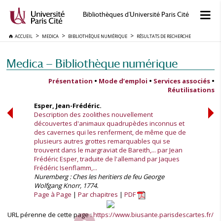
Bibliothèques d'Université Paris Cité
ACCUEIL
MEDICA
BIBLIOTHÈQUE NUMÉRIQUE
RÉSULTATS DE RECHERCHE
Medica — Bibliothèque numérique
Présentation
•
Mode d’emploi
•
Services associés
•
Réutilisations
Esper, Jean-Frédéric.
Description des zoolithes nouvellement
découvertes d'animaux quadrupèdes inconnus et
des cavernes qui les renferment, de même que de
plusieurs autres grottes remarquables qui se
trouvent dans le margraviat de Bareith,... par Jean
Frédéric Esper, traduite de l'allemand par Jaques
Frédéric Isenflamm,...
Nuremberg : Ches les heritiers de feu George
Wolfgang Knorr, 1774.
Page à Page
Par chapitres
PDF
URL pérenne de cette page :
https://www.biusante.parisdescartes.fr/