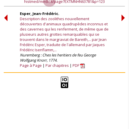
histmed/medica/page?EXTMNHN63781&p=123
Esper, Jean-Frédéric.
Description des zoolithes nouvellement
découvertes d'animaux quadrupèdes inconnus et
des cavernes qui les renferment, de même que de
plusieurs autres grottes remarquables qui se
trouvent dans le margraviat de Bareith,... par Jean
Frédéric Esper, traduite de l'allemand par Jaques
Frédéric Isenflamm,...
Nuremberg : Ches les heritiers de feu George
Wolfgang Knorr, 1774.
Page à Page
Par chapitres
PDF