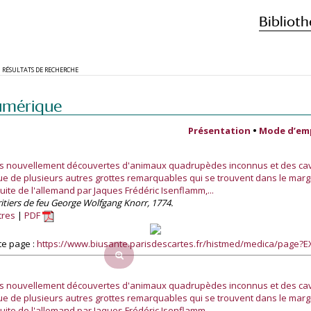
Biblioth
RÉSULTATS DE RECHERCHE
umérique
Présentation
•
Mode d’em
hes nouvellement découvertes d'animaux quadrupèdes inconnus et des cav
 de plusieurs autres grottes remarquables qui se trouvent dans le margrav
duite de l'allemand par Jaques Frédéric Isenflamm,...
itiers de feu George Wolfgang Knorr, 1774.
tres
PDF
te page :
https://www.biusante.parisdescartes.fr/histmed/medica/page
hes nouvellement découvertes d'animaux quadrupèdes inconnus et des cav
 de plusieurs autres grottes remarquables qui se trouvent dans le margrav
duite de l'allemand par Jaques Frédéric Isenflamm,...