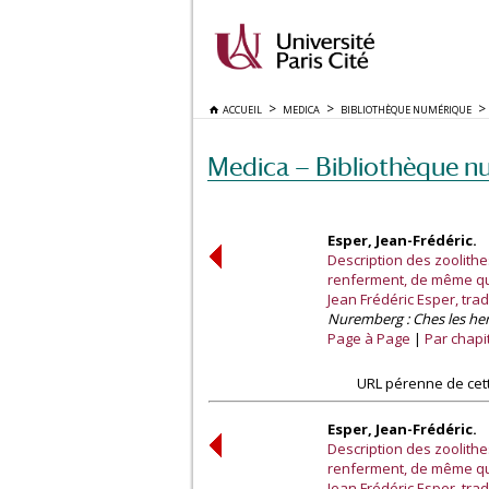
ACCUEIL
MEDICA
BIBLIOTHÈQUE NUMÉRIQUE
Medica — Bibliothèque n
Esper, Jean-Frédéric.
Description des zoolit
renferment, de même que
Jean Frédéric Esper, tra
Nuremberg : Ches les her
Page à Page
Par chapi
URL pérenne de cet
Esper, Jean-Frédéric.
Description des zoolit
renferment, de même que
Jean Frédéric Esper, tra