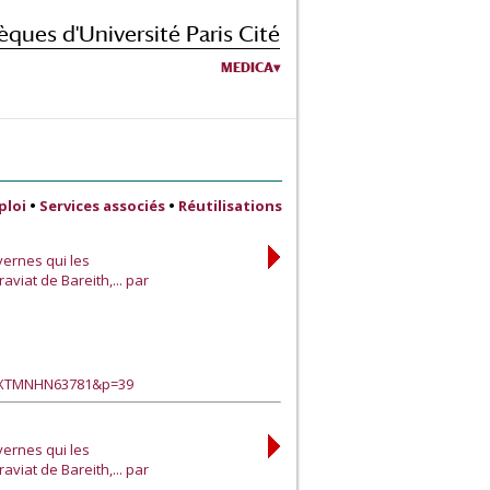
èques d'Université Paris Cité
MEDICA
ploi
•
Services associés
•
Réutilisations
ernes qui les
iat de Bareith,... par
?EXTMNHN63781&p=39
ernes qui les
iat de Bareith,... par