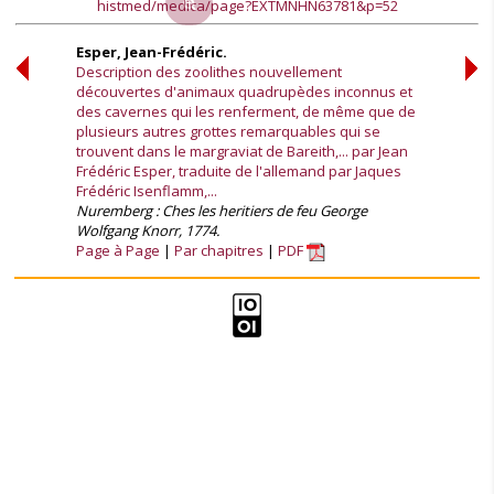
histmed/medica/page?EXTMNHN63781&p=52
Esper, Jean-Frédéric.
Description des zoolithes nouvellement
découvertes d'animaux quadrupèdes inconnus et
des cavernes qui les renferment, de même que de
plusieurs autres grottes remarquables qui se
trouvent dans le margraviat de Bareith,... par Jean
Frédéric Esper, traduite de l'allemand par Jaques
Frédéric Isenflamm,...
Nuremberg : Ches les heritiers de feu George
Wolfgang Knorr, 1774.
Page à Page
Par chapitres
PDF