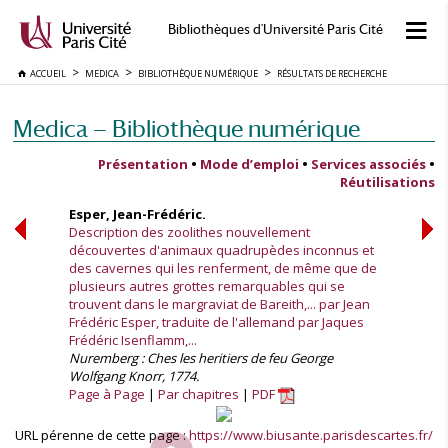
Bibliothèques d'Université Paris Cité
ACCUEIL
MEDICA
BIBLIOTHÈQUE NUMÉRIQUE
RÉSULTATS DE RECHERCHE
Medica — Bibliothèque numérique
Présentation
•
Mode d’emploi
•
Services associés
•
Réutilisations
Esper, Jean-Frédéric.
Description des zoolithes nouvellement
découvertes d'animaux quadrupèdes inconnus et
des cavernes qui les renferment, de même que de
plusieurs autres grottes remarquables qui se
trouvent dans le margraviat de Bareith,... par Jean
Frédéric Esper, traduite de l'allemand par Jaques
Frédéric Isenflamm,...
Nuremberg : Ches les heritiers de feu George
Wolfgang Knorr, 1774.
Page à Page
Par chapitres
PDF
URL pérenne de cette page :
https://www.biusante.parisdescartes.fr/