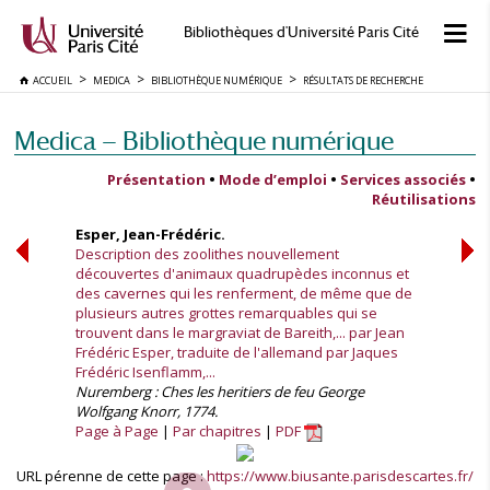
Bibliothèques d'Université Paris Cité
ACCUEIL
MEDICA
BIBLIOTHÈQUE NUMÉRIQUE
RÉSULTATS DE RECHERCHE
Medica — Bibliothèque numérique
Présentation
•
Mode d’emploi
•
Services associés
•
Réutilisations
Esper, Jean-Frédéric.
Description des zoolithes nouvellement
découvertes d'animaux quadrupèdes inconnus et
des cavernes qui les renferment, de même que de
plusieurs autres grottes remarquables qui se
trouvent dans le margraviat de Bareith,... par Jean
Frédéric Esper, traduite de l'allemand par Jaques
Frédéric Isenflamm,...
Nuremberg : Ches les heritiers de feu George
Wolfgang Knorr, 1774.
Page à Page
Par chapitres
PDF
URL pérenne de cette page :
https://www.biusante.parisdescartes.fr/