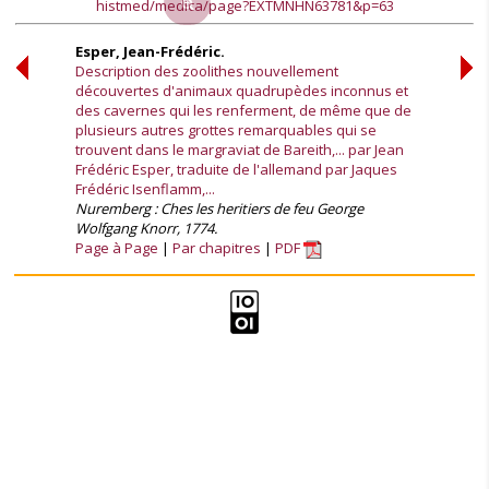
histmed/medica/page?EXTMNHN63781&p=63
Esper, Jean-Frédéric.
Description des zoolithes nouvellement
découvertes d'animaux quadrupèdes inconnus et
des cavernes qui les renferment, de même que de
plusieurs autres grottes remarquables qui se
trouvent dans le margraviat de Bareith,... par Jean
Frédéric Esper, traduite de l'allemand par Jaques
Frédéric Isenflamm,...
Nuremberg : Ches les heritiers de feu George
Wolfgang Knorr, 1774.
Page à Page
Par chapitres
PDF