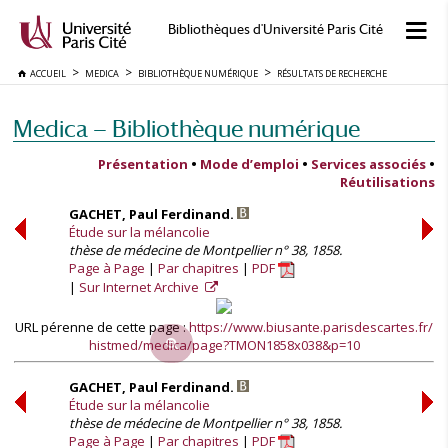
Bibliothèques d'Université Paris Cité
ACCUEIL
MEDICA
BIBLIOTHÈQUE NUMÉRIQUE
RÉSULTATS DE RECHERCHE
Medica — Bibliothèque numérique
Présentation
•
Mode d’emploi
•
Services associés
•
Réutilisations
GACHET, Paul Ferdinand.
Étude sur la mélancolie
thèse de médecine de Montpellier n° 38, 1858.
Page à Page
Par chapitres
PDF
Sur Internet Archive
URL pérenne de cette page :
https://www.biusante.parisdescartes.fr/
histmed/medica/page?TMON1858x038&p=10
GACHET, Paul Ferdinand.
Étude sur la mélancolie
thèse de médecine de Montpellier n° 38, 1858.
Page à Page
Par chapitres
PDF