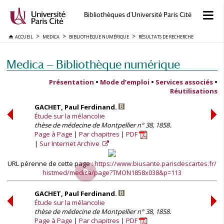
Bibliothèques d'Université Paris Cité
ACCUEIL
MEDICA
BIBLIOTHÈQUE NUMÉRIQUE
RÉSULTATS DE RECHERCHE
Medica — Bibliothèque numérique
Présentation
•
Mode d’emploi
•
Services associés
•
Réutilisations
GACHET, Paul Ferdinand.
Étude sur la mélancolie
thèse de médecine de Montpellier n° 38, 1858.
Page à Page
Par chapitres
PDF
Sur Internet Archive
URL pérenne de cette page :
https://www.biusante.parisdescartes.fr/
histmed/medica/page?TMON1858x038&p=113
GACHET, Paul Ferdinand.
Étude sur la mélancolie
thèse de médecine de Montpellier n° 38, 1858.
Page à Page
Par chapitres
PDF