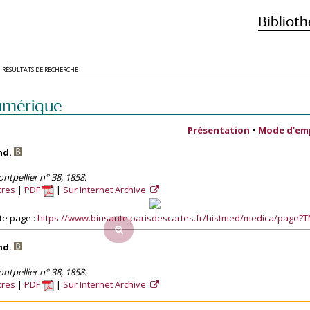
Biblioth
RÉSULTATS DE RECHERCHE
umérique
Présentation
•
Mode d’em
nd.
tpellier n° 38, 1858.
tres
PDF
Sur Internet Archive
te page :
https://www.biusante.parisdescartes.fr/histmed/medica/page
nd.
tpellier n° 38, 1858.
tres
PDF
Sur Internet Archive