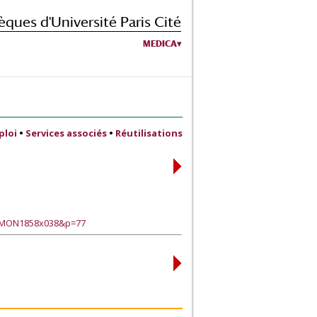
èques d'Université Paris Cité
MEDICA
ploi
•
Services associés
•
Réutilisations
?TMON1858x038&p=77