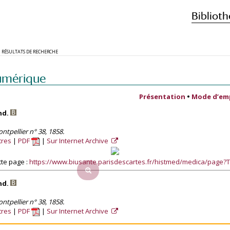
Biblioth
RÉSULTATS DE RECHERCHE
umérique
Présentation
•
Mode d’em
nd.
tpellier n° 38, 1858.
tres
PDF
Sur Internet Archive
te page :
https://www.biusante.parisdescartes.fr/histmed/medica/pag
nd.
tpellier n° 38, 1858.
tres
PDF
Sur Internet Archive