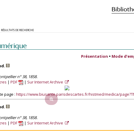
Biblioth
RÉSULTATS DE RECHERCHE
umérique
Présentation
•
Mode d’em
nd.
tpellier n° 38, 1858.
tres
PDF
Sur Internet Archive
te page :
https://www.biusante.parisdescartes.fr/histmed/medica/page
nd.
tpellier n° 38, 1858.
tres
PDF
Sur Internet Archive