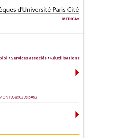
èques d'Université Paris Cité
MEDICA
ploi
•
Services associés
•
Réutilisations
?TMON1858x038&p=93