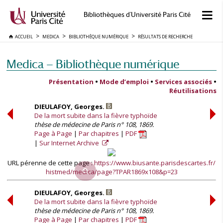
Bibliothèques d'Université Paris Cité
ACCUEIL
MEDICA
BIBLIOTHÈQUE NUMÉRIQUE
RÉSULTATS DE RECHERCHE
Medica — Bibliothèque numérique
Présentation
•
Mode d’emploi
•
Services associés
•
Réutilisations
DIEULAFOY, Georges.
De la mort subite dans la fièvre typhoïde
thèse de médecine de Paris n° 108, 1869.
Page à Page
Par chapitres
PDF
Sur Internet Archive
URL pérenne de cette page :
https://www.biusante.parisdescartes.fr/
histmed/medica/page?TPAR1869x108&p=23
DIEULAFOY, Georges.
De la mort subite dans la fièvre typhoïde
thèse de médecine de Paris n° 108, 1869.
Page à Page
Par chapitres
PDF