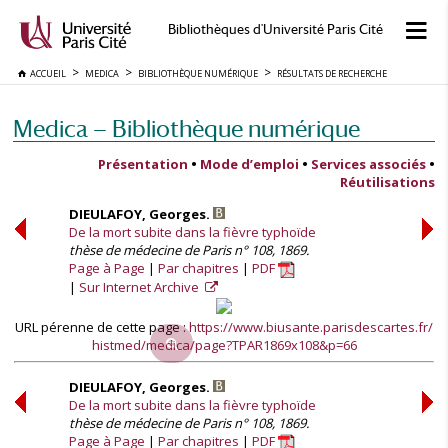
Bibliothèques d'Université Paris Cité
ACCUEIL
MEDICA
BIBLIOTHÈQUE NUMÉRIQUE
RÉSULTATS DE RECHERCHE
Medica — Bibliothèque numérique
Présentation
•
Mode d’emploi
•
Services associés
•
Réutilisations
DIEULAFOY, Georges.
De la mort subite dans la fièvre typhoïde
thèse de médecine de Paris n° 108, 1869.
Page à Page
Par chapitres
PDF
Sur Internet Archive
URL pérenne de cette page :
https://www.biusante.parisdescartes.fr/
histmed/medica/page?TPAR1869x108&p=66
DIEULAFOY, Georges.
De la mort subite dans la fièvre typhoïde
thèse de médecine de Paris n° 108, 1869.
Page à Page
Par chapitres
PDF