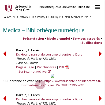
Bibliothèques d'Université Paris Cité
ACCUEIL
MEDICA
BIBLIOTHÈQUE NUMÉRIQUE
RÉSULTATS DE RECHERCHE
Medica — Bibliothèque numérique
Présentation
•
Mode d’emploi
•
Services associés
•
Réutilisations
Baralt, R. Larès.
Du Hoang-nan et de son emploi contre la lèpre
Thèses de Paris, n°129, 1880.
Paris : A. Parent
Page à Page
Par chapitres
PDF
Sur Internet Archive
URL pérenne de cette page :
https://www.biusante.parisdescartes.fr/
histmed/medica/page?TPAR1880x129&p=22
Baralt, R. Larès.
Du Hoang-nan et de son emploi contre la lèpre
Thèses de Paris, n°129, 1880.