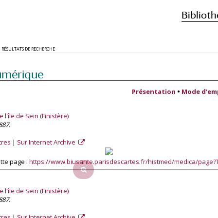
Biblioth
RÉSULTATS DE RECHERCHE
umérique
Présentation
•
Mode d’em
'île de Sein (Finistère)
887.
tres
Sur Internet Archive
tte page :
https://www.biusante.parisdescartes.fr/histmed/medica/pag
'île de Sein (Finistère)
887.
tres
Sur Internet Archive