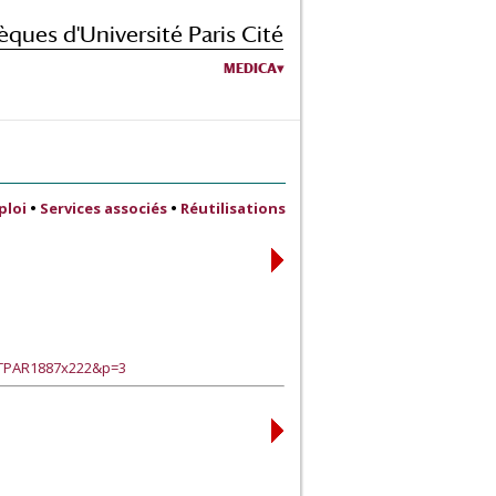
èques d'Université Paris Cité
MEDICA
ploi
•
Services associés
•
Réutilisations
e?TPAR1887x222&p=3