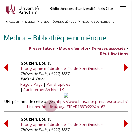
Bibliothèques d'Université Paris Cité
ACCUEIL
MEDICA
BIBLIOTHÈQUE NUMÉRIQUE
RÉSULTATS DE RECHERCHE
Medica — Bibliothèque numérique
Présentation
•
Mode d’emploi
•
Services associés
•
Réutilisations
Gouzien, Louis.
Topographie médicale de l'île de Sein (Finistère)
Thèses de Paris, n°222, 1887.
Paris : A. Davy
Page à Page
Par chapitres
Sur Internet Archive
URL pérenne de cette page :
https://www.biusante.parisdescartes.fr/
histmed/medica/page?TPAR1887x222&p=62
Gouzien, Louis.
Topographie médicale de l'île de Sein (Finistère)
Thèses de Paris, n°222, 1887.