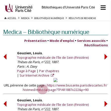
Bibliothèques d'Université Paris Cité
ACCUEIL
MEDICA
BIBLIOTHÈQUE NUMÉRIQUE
RÉSULTATS DE RECHERCHE
Medica — Bibliothèque numérique
Présentation
•
Mode d’emploi
•
Services associés
•
Réutilisations
Gouzien, Louis.
Topographie médicale de l'île de Sein (Finistère)
Thèses de Paris, n°222, 1887.
Paris : A. Davy
Page à Page
Par chapitres
Sur Internet Archive
URL pérenne de cette page :
https://www.biusante.parisdescartes.fr/
histmed/medica/page?TPAR1887x222&p=90
Gouzien, Louis.
Topographie médicale de l'île de Sein (Finistère)
Thèses de Paris, n°222, 1887.