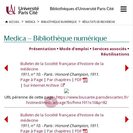
Bibliothèques d'Université Paris Cité
ACCUEIL
MEDICA
BIBLIOTHÈQUE NUMÉRIQUE
RÉSULTATS DE RECHERCHE
Medica — Bibliothèque numérique
Présentation
•
Mode d’emploi
•
Services associés
•
Réutilisations
Bulletin de la Société française d'histoire de la
médecine
1911, n° 10. - Paris : Honoré Champion, 1911.
Page à Page
Par chapitres
PDF
Sur Internet Archive
URL pérenne de cette page :
https://www.biusante.parisdescartes.fr/
histmed/medica/page?bsfhmx1911x10&p=82
Bulletin de la Société française d'histoire de la
médecine
1911, n° 10. - Paris : Honoré Champion, 1911.
Page à Page
Par chapitres
PDF