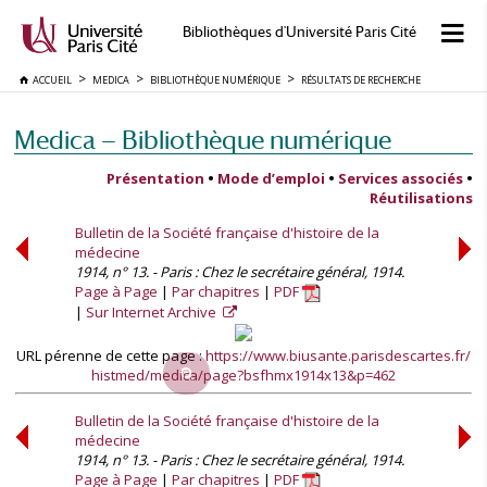
Bibliothèques d'Université Paris Cité
ACCUEIL
MEDICA
BIBLIOTHÈQUE NUMÉRIQUE
RÉSULTATS DE RECHERCHE
Medica — Bibliothèque numérique
Présentation
•
Mode d’emploi
•
Services associés
•
Réutilisations
Bulletin de la Société française d'histoire de la
médecine
1914, n° 13. - Paris : Chez le secrétaire général, 1914.
Page à Page
Par chapitres
PDF
Sur Internet Archive
URL pérenne de cette page :
https://www.biusante.parisdescartes.fr/
histmed/medica/page?bsfhmx1914x13&p=462
Bulletin de la Société française d'histoire de la
médecine
1914, n° 13. - Paris : Chez le secrétaire général, 1914.
Page à Page
Par chapitres
PDF