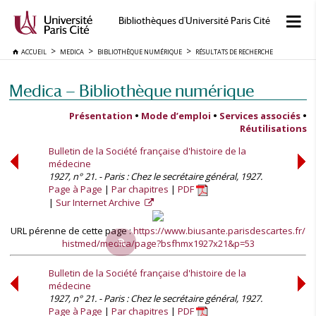
Bibliothèques d'Université Paris Cité
ACCUEIL
MEDICA
BIBLIOTHÈQUE NUMÉRIQUE
RÉSULTATS DE RECHERCHE
Medica — Bibliothèque numérique
Présentation
•
Mode d’emploi
•
Services associés
•
Réutilisations
Bulletin de la Société française d'histoire de la
médecine
1927, n° 21. - Paris : Chez le secrétaire général, 1927.
Page à Page
Par chapitres
PDF
Sur Internet Archive
URL pérenne de cette page :
https://www.biusante.parisdescartes.fr/
histmed/medica/page?bsfhmx1927x21&p=53
Bulletin de la Société française d'histoire de la
médecine
1927, n° 21. - Paris : Chez le secrétaire général, 1927.
Page à Page
Par chapitres
PDF