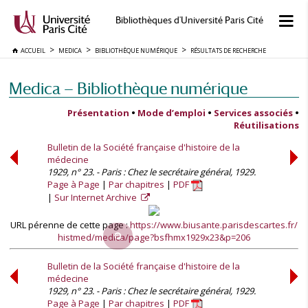
Bibliothèques d'Université Paris Cité
ACCUEIL
MEDICA
BIBLIOTHÈQUE NUMÉRIQUE
RÉSULTATS DE RECHERCHE
Medica — Bibliothèque numérique
Présentation
•
Mode d’emploi
•
Services associés
•
Réutilisations
Bulletin de la Société française d'histoire de la
médecine
1929, n° 23. - Paris : Chez le secrétaire général, 1929.
Page à Page
Par chapitres
PDF
Sur Internet Archive
URL pérenne de cette page :
https://www.biusante.parisdescartes.fr/
histmed/medica/page?bsfhmx1929x23&p=206
Bulletin de la Société française d'histoire de la
médecine
1929, n° 23. - Paris : Chez le secrétaire général, 1929.
Page à Page
Par chapitres
PDF