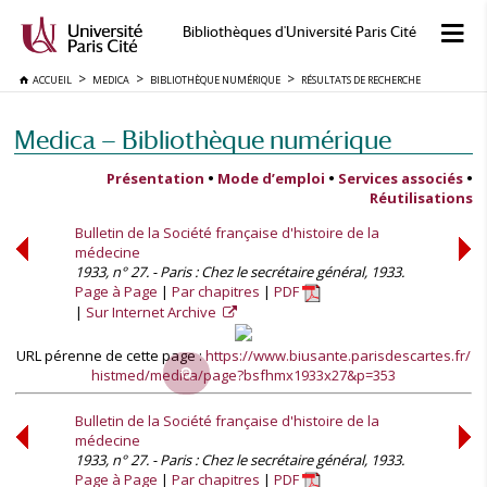
Bibliothèques d'Université Paris Cité
ACCUEIL
MEDICA
BIBLIOTHÈQUE NUMÉRIQUE
RÉSULTATS DE RECHERCHE
Medica — Bibliothèque numérique
Présentation
•
Mode d’emploi
•
Services associés
•
Réutilisations
Bulletin de la Société française d'histoire de la
médecine
1933, n° 27. - Paris : Chez le secrétaire général, 1933.
Page à Page
Par chapitres
PDF
Sur Internet Archive
URL pérenne de cette page :
https://www.biusante.parisdescartes.fr/
histmed/medica/page?bsfhmx1933x27&p=353
Bulletin de la Société française d'histoire de la
médecine
1933, n° 27. - Paris : Chez le secrétaire général, 1933.
Page à Page
Par chapitres
PDF