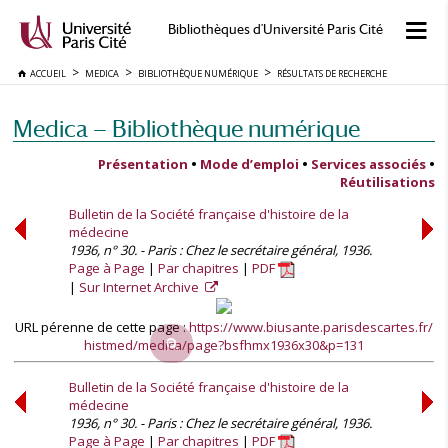
Bibliothèques d'Université Paris Cité
ACCUEIL
MEDICA
BIBLIOTHÈQUE NUMÉRIQUE
RÉSULTATS DE RECHERCHE
Medica — Bibliothèque numérique
Présentation
•
Mode d’emploi
•
Services associés
•
Réutilisations
Bulletin de la Société française d'histoire de la
médecine
1936, n° 30. - Paris : Chez le secrétaire général, 1936.
Page à Page
Par chapitres
PDF
Sur Internet Archive
URL pérenne de cette page :
https://www.biusante.parisdescartes.fr/
histmed/medica/page?bsfhmx1936x30&p=131
Bulletin de la Société française d'histoire de la
médecine
1936, n° 30. - Paris : Chez le secrétaire général, 1936.
Page à Page
Par chapitres
PDF