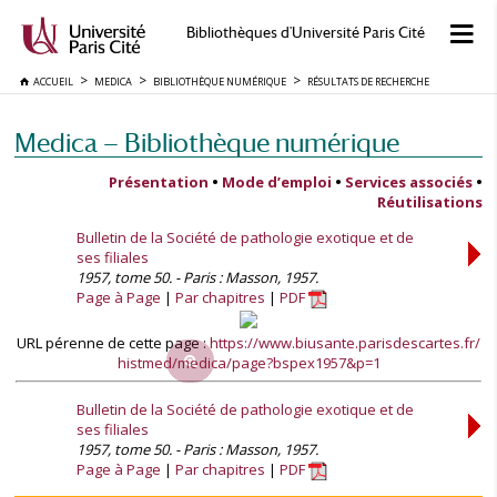
Bibliothèques d'Université Paris Cité
ACCUEIL
MEDICA
BIBLIOTHÈQUE NUMÉRIQUE
RÉSULTATS DE RECHERCHE
Medica — Bibliothèque numérique
Présentation
•
Mode d’emploi
•
Services associés
•
Réutilisations
Bulletin de la Société de pathologie exotique et de
ses filiales
1957, tome 50. - Paris : Masson, 1957.
Page à Page
Par chapitres
PDF
URL pérenne de cette page :
https://www.biusante.parisdescartes.fr/
histmed/medica/page?bspex1957&p=1
Bulletin de la Société de pathologie exotique et de
ses filiales
1957, tome 50. - Paris : Masson, 1957.
Page à Page
Par chapitres
PDF