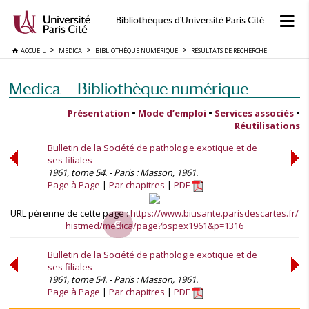
Bibliothèques d'Université Paris Cité
ACCUEIL
MEDICA
BIBLIOTHÈQUE NUMÉRIQUE
RÉSULTATS DE RECHERCHE
Medica — Bibliothèque numérique
Présentation
•
Mode d’emploi
•
Services associés
•
Réutilisations
Bulletin de la Société de pathologie exotique et de
ses filiales
1961, tome 54. - Paris : Masson, 1961.
Page à Page
Par chapitres
PDF
URL pérenne de cette page :
https://www.biusante.parisdescartes.fr/
histmed/medica/page?bspex1961&p=1316
Bulletin de la Société de pathologie exotique et de
ses filiales
1961, tome 54. - Paris : Masson, 1961.
Page à Page
Par chapitres
PDF