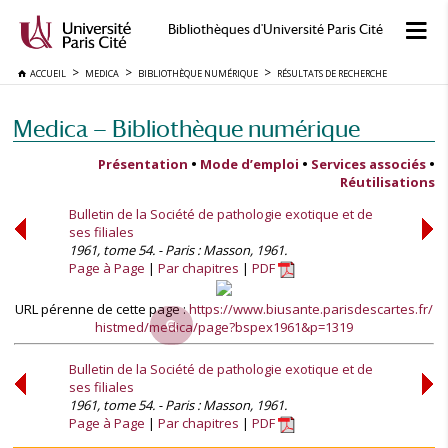
Bibliothèques d'Université Paris Cité
ACCUEIL
MEDICA
BIBLIOTHÈQUE NUMÉRIQUE
RÉSULTATS DE RECHERCHE
Medica — Bibliothèque numérique
Présentation
•
Mode d’emploi
•
Services associés
•
Réutilisations
Bulletin de la Société de pathologie exotique et de
ses filiales
1961, tome 54. - Paris : Masson, 1961.
Page à Page
Par chapitres
PDF
URL pérenne de cette page :
https://www.biusante.parisdescartes.fr/
histmed/medica/page?bspex1961&p=1319
Bulletin de la Société de pathologie exotique et de
ses filiales
1961, tome 54. - Paris : Masson, 1961.
Page à Page
Par chapitres
PDF