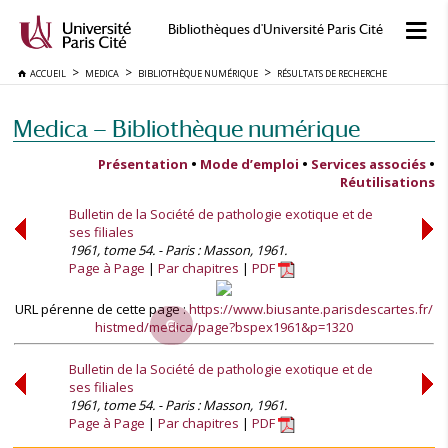
Bibliothèques d'Université Paris Cité
ACCUEIL
MEDICA
BIBLIOTHÈQUE NUMÉRIQUE
RÉSULTATS DE RECHERCHE
Medica — Bibliothèque numérique
Présentation
•
Mode d’emploi
•
Services associés
•
Réutilisations
Bulletin de la Société de pathologie exotique et de
ses filiales
1961, tome 54. - Paris : Masson, 1961.
Page à Page
Par chapitres
PDF
URL pérenne de cette page :
https://www.biusante.parisdescartes.fr/
histmed/medica/page?bspex1961&p=1320
Bulletin de la Société de pathologie exotique et de
ses filiales
1961, tome 54. - Paris : Masson, 1961.
Page à Page
Par chapitres
PDF