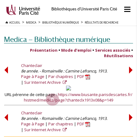
Bibliothèques d'Université Paris Cité
ACCUEIL
MEDICA
BIBLIOTHÈQUE NUMÉRIQUE
RÉSULTATS DE RECHERCHE
Medica — Bibliothèque numérique
Présentation
•
Mode d’emploi
•
Services associés
•
Réutilisations
Chanteclair
8e année. - Romainville : Carnine Lefrancq, 1913.
Page à Page
Par chapitres
PDF
Sur Internet Archive
URL pérenne de cette page :
https://www.biusante.parisdescartes.fr/
histmed/medica/page?chanteclx1913x08&p=149
Chanteclair
8e année. - Romainville : Carnine Lefrancq, 1913.
Page à Page
Par chapitres
PDF
Sur Internet Archive