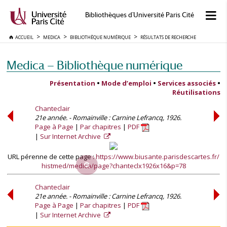
Bibliothèques d'Université Paris Cité
ACCUEIL
MEDICA
BIBLIOTHÈQUE NUMÉRIQUE
RÉSULTATS DE RECHERCHE
Medica — Bibliothèque numérique
Présentation
•
Mode d’emploi
•
Services associés
•
Réutilisations
Chanteclair
21e année. - Romainville : Carnine Lefrancq, 1926.
Page à Page
Par chapitres
PDF
Sur Internet Archive
URL pérenne de cette page :
https://www.biusante.parisdescartes.fr/
histmed/medica/page?chanteclx1926x16&p=78
Chanteclair
21e année. - Romainville : Carnine Lefrancq, 1926.
Page à Page
Par chapitres
PDF
Sur Internet Archive