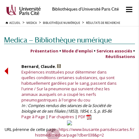
Bibliothèques d'Université Paris Cité
ACCUEIL
MEDICA
BIBLIOTHÈQUE NUMÉRIQUE
RÉSULTATS DE RECHERCHE
Medica — Bibliothèque numérique
Présentation
•
Mode d’emploi
•
Services associés
•
Réutilisations
Bernard, Claude.
Expériences instituées pour déterminer dans
quelles conditions certaines substances, qui sont
habituellement gardées par le sang, passent dans
l'urine / Sur la pneumonie qui survient chez les
animaux auxquels on a coupé les nerfs
pneumogastriques à l'origine du cou
In : Comptes rendus des séances de la Société de
biologie et de ses filiales (1853), 1854, t. 5, p. 85-86
Page à Page
Par chapitres
PDF
URL pérenne de cette page :
https://www.biusante.parisdescartes.fr/
histmed/medica/page?clber038&p=2