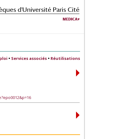
èques d'Université Paris Cité
MEDICA
ploi
•
Services associés
•
Réutilisations
ge?epo0012&p=16