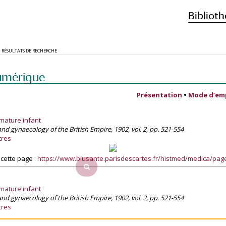
Biblioth
RÉSULTATS DE RECHERCHE
umérique
Présentation
•
Mode d’em
mature infant
 and gynaecology of the British Empire, 1902, vol. 2, pp. 521-554
tres
cette page :
https://www.biusante.parisdescartes.fr/histmed/medica/pa
mature infant
 and gynaecology of the British Empire, 1902, vol. 2, pp. 521-554
tres