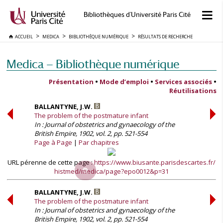
Bibliothèques d'Université Paris Cité
ACCUEIL
MEDICA
BIBLIOTHÈQUE NUMÉRIQUE
RÉSULTATS DE RECHERCHE
Medica — Bibliothèque numérique
Présentation
•
Mode d’emploi
•
Services associés
•
Réutilisations
BALLANTYNE, J.W.
The problem of the postmature infant
In : Journal of obstetrics and gynaecology of the
British Empire, 1902, vol. 2, pp. 521-554
Page à Page
Par chapitres
URL pérenne de cette page :
https://www.biusante.parisdescartes.fr/
histmed/medica/page?epo0012&p=31
BALLANTYNE, J.W.
The problem of the postmature infant
In : Journal of obstetrics and gynaecology of the
British Empire, 1902, vol. 2, pp. 521-554