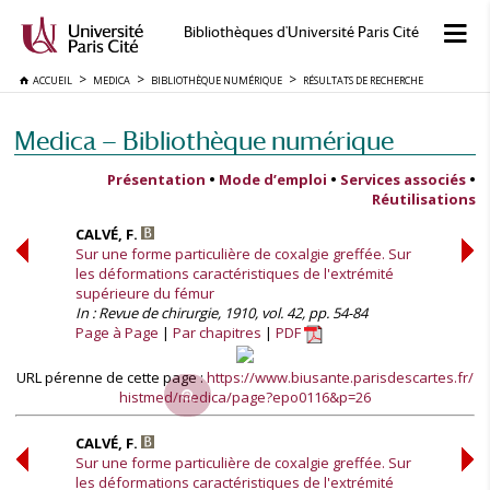
Bibliothèques d'Université Paris Cité
ACCUEIL
MEDICA
BIBLIOTHÈQUE NUMÉRIQUE
RÉSULTATS DE RECHERCHE
Medica — Bibliothèque numérique
Présentation
•
Mode d’emploi
•
Services associés
•
Réutilisations
CALVÉ, F.
Sur une forme particulière de coxalgie greffée. Sur
les déformations caractéristiques de l'extrémité
supérieure du fémur
In : Revue de chirurgie, 1910, vol. 42, pp. 54-84
Page à Page
Par chapitres
PDF
URL pérenne de cette page :
https://www.biusante.parisdescartes.fr/
histmed/medica/page?epo0116&p=26
CALVÉ, F.
Sur une forme particulière de coxalgie greffée. Sur
les déformations caractéristiques de l'extrémité