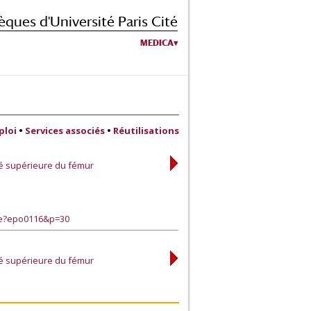
èques d'Université Paris Cité
MEDICA
ploi
•
Services associés
•
Réutilisations
ité supérieure du fémur
ge?epo0116&p=30
ité supérieure du fémur