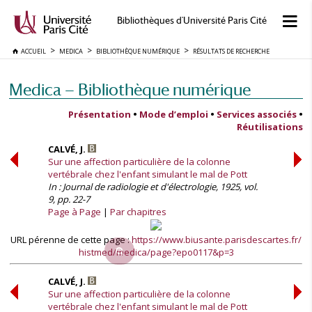
Bibliothèques d'Université Paris Cité
ACCUEIL
MEDICA
BIBLIOTHÈQUE NUMÉRIQUE
RÉSULTATS DE RECHERCHE
Medica — Bibliothèque numérique
Présentation
•
Mode d’emploi
•
Services associés
•
Réutilisations
CALVÉ, J.
Sur une affection particulière de la colonne
vertébrale chez l'enfant simulant le mal de Pott
In : Journal de radiologie et d'électrologie, 1925, vol.
9, pp. 22-7
Page à Page
Par chapitres
URL pérenne de cette page :
https://www.biusante.parisdescartes.fr/
histmed/medica/page?epo0117&p=3
CALVÉ, J.
Sur une affection particulière de la colonne
vertébrale chez l'enfant simulant le mal de Pott