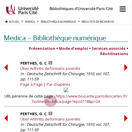
Bibliothèques d'Université Paris Cité
ACCUEIL
MEDICA
BIBLIOTHÈQUE NUMÉRIQUE
RÉSULTATS DE RECHERCHE
Medica — Bibliothèque numérique
Présentation
•
Mode d’emploi
•
Services associés
•
Réutilisations
PERTHES, G. C.
Über Arthritis deformans juvenilis
In : Deutsche Zeitschrift für Chirurgie, 1910, vol. 107,
pp. 111-59
Page à Page
Par chapitres
URL pérenne de cette page :
https://www.biusante.parisdescartes.fr/
histmed/medica/page?epo0118&p=24
PERTHES, G. C.
Über Arthritis deformans juvenilis
In : Deutsche Zeitschrift für Chirurgie, 1910, vol. 107,
pp. 111-59