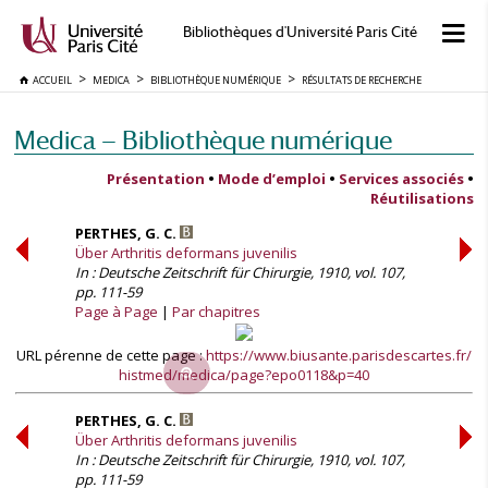
Bibliothèques d'Université Paris Cité
ACCUEIL
MEDICA
BIBLIOTHÈQUE NUMÉRIQUE
RÉSULTATS DE RECHERCHE
Medica — Bibliothèque numérique
Présentation
•
Mode d’emploi
•
Services associés
•
Réutilisations
PERTHES, G. C.
Über Arthritis deformans juvenilis
In : Deutsche Zeitschrift für Chirurgie, 1910, vol. 107,
pp. 111-59
Page à Page
Par chapitres
URL pérenne de cette page :
https://www.biusante.parisdescartes.fr/
histmed/medica/page?epo0118&p=40
PERTHES, G. C.
Über Arthritis deformans juvenilis
In : Deutsche Zeitschrift für Chirurgie, 1910, vol. 107,
pp. 111-59