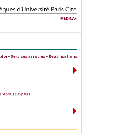
èques d'Université Paris Cité
MEDICA
ploi
•
Services associés
•
Réutilisations
ge?epo0118&p=43