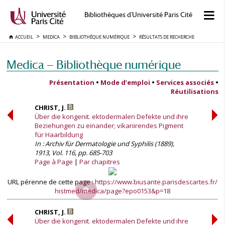
Bibliothèques d'Université Paris Cité
ACCUEIL
MEDICA
BIBLIOTHÈQUE NUMÉRIQUE
RÉSULTATS DE RECHERCHE
Medica — Bibliothèque numérique
Présentation
•
Mode d’emploi
•
Services associés
•
Réutilisations
CHRIST, J.
Über die kongenit. ektodermalen Defekte und ihre
Beziehungen zu einander; vikariirendes Pigment
für Haarbildung
In : Archiv für Dermatologie und Syphilis (1889),
1913, Vol. 116, pp. 685-703
Page à Page
Par chapitres
URL pérenne de cette page :
https://www.biusante.parisdescartes.fr/
histmed/medica/page?epo0153&p=18
CHRIST, J.
Über die kongenit. ektodermalen Defekte und ihre