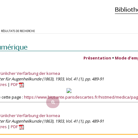
Biblioth
RÉSULTATS DE RECHERCHE
umérique
Présentation
•
Mode d’em
grünlicher Verfärbung der kornea
ter für Augenheilkunde (1863), 1903, Vol. 41 (1), pp. 489-91
tres
PDF
 cette page :
https://www.biusante.parisdescartes.fr/histmed/medica/p
grünlicher Verfärbung der kornea
ter für Augenheilkunde (1863), 1903, Vol. 41 (1), pp. 489-91
tres
PDF