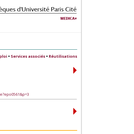
èques d'Université Paris Cité
MEDICA
ploi
•
Services associés
•
Réutilisations
age?epo0561&p=3