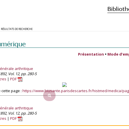
Biblioth
RÉSULTATS DE RECHERCHE
umérique
Présentation
•
Mode d’em
énérale arthritique
892, Vol. 12, pp. 280-5
tres
PDF
 cette page :
https://www.biusante.parisdescartes.fr/histmed/medica/p
énérale arthritique
892, Vol. 12, pp. 280-5
tres
PDF