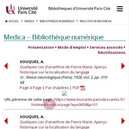
Bibliothèques d'Université Paris Cité
ACCUEIL
MEDICA
BIBLIOTHÈQUE NUMÉRIQUE
RÉSULTATS DE RECHERCHE
Medica — Bibliothèque numérique
Présentation
•
Mode d’emploi
•
Services associés
•
Réutilisations
SOUQUES, A.
Quelques cas d'anarthrie de Pierre Marie. Aperçu
historique sur la localisation du langage
In : Revue neurologique (Paris), 1928, Vol. 2, pp. 319-
68
Page à Page
Par chapitres
PDF
URL pérenne de cette page :
https://www.biusante.parisdescartes.fr/
histmed/medica/page?epo0658&p=31
SOUQUES, A.
Quelques cas d'anarthrie de Pierre Marie. Aperçu
historique sur la localisation du langage