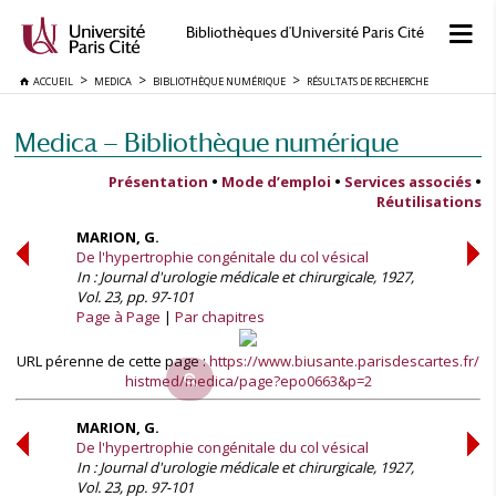
Bibliothèques d'Université Paris Cité
ACCUEIL
MEDICA
BIBLIOTHÈQUE NUMÉRIQUE
RÉSULTATS DE RECHERCHE
Medica — Bibliothèque numérique
Présentation
•
Mode d’emploi
•
Services associés
•
Réutilisations
MARION, G.
De l'hypertrophie congénitale du col vésical
In : Journal d'urologie médicale et chirurgicale, 1927,
Vol. 23, pp. 97-101
Page à Page
Par chapitres
URL pérenne de cette page :
https://www.biusante.parisdescartes.fr/
histmed/medica/page?epo0663&p=2
MARION, G.
De l'hypertrophie congénitale du col vésical
In : Journal d'urologie médicale et chirurgicale, 1927,
Vol. 23, pp. 97-101