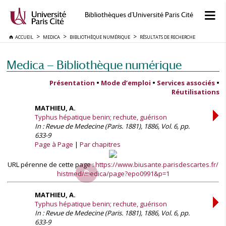
Bibliothèques d'Université Paris Cité
ACCUEIL
MEDICA
BIBLIOTHÈQUE NUMÉRIQUE
RÉSULTATS DE RECHERCHE
Medica — Bibliothèque numérique
Présentation
•
Mode d’emploi
•
Services associés
•
Réutilisations
MATHIEU, A.
Typhus hépatique benin; rechute, guérison
In : Revue de Medecine (Paris. 1881), 1886, Vol. 6, pp.
633-9
Page à Page
Par chapitres
URL pérenne de cette page :
https://www.biusante.parisdescartes.fr/
histmed/medica/page?epo0991&p=1
MATHIEU, A.
Typhus hépatique benin; rechute, guérison
In : Revue de Medecine (Paris. 1881), 1886, Vol. 6, pp.
633-9