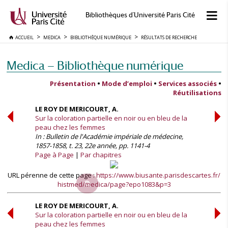
Bibliothèques d'Université Paris Cité
ACCUEIL
MEDICA
BIBLIOTHÈQUE NUMÉRIQUE
RÉSULTATS DE RECHERCHE
Medica — Bibliothèque numérique
Présentation
•
Mode d’emploi
•
Services associés
•
Réutilisations
LE ROY DE MERICOURT, A.
Sur la coloration partielle en noir ou en bleu de la
peau chez les femmes
In : Bulletin de l'Académie impériale de médecine,
1857-1858, t. 23, 22e année, pp. 1141-4
Page à Page
Par chapitres
URL pérenne de cette page :
https://www.biusante.parisdescartes.fr/
histmed/medica/page?epo1083&p=3
LE ROY DE MERICOURT, A.
Sur la coloration partielle en noir ou en bleu de la
peau chez les femmes