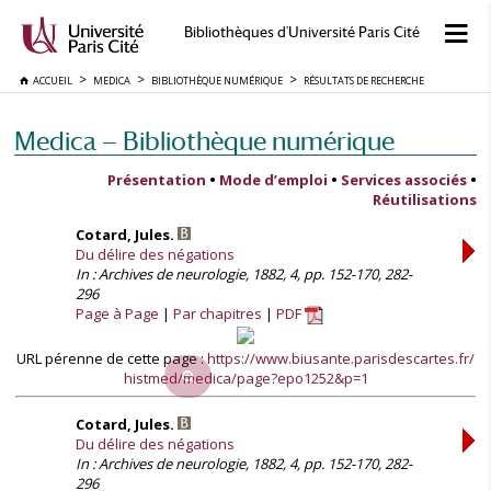
Bibliothèques d'Université Paris Cité
ACCUEIL
MEDICA
BIBLIOTHÈQUE NUMÉRIQUE
RÉSULTATS DE RECHERCHE
Medica — Bibliothèque numérique
Présentation
•
Mode d’emploi
•
Services associés
•
Réutilisations
Cotard, Jules.
Du délire des négations
In : Archives de neurologie, 1882, 4, pp. 152-170, 282-
296
Page à Page
Par chapitres
PDF
URL pérenne de cette page :
https://www.biusante.parisdescartes.fr/
histmed/medica/page?epo1252&p=1
Cotard, Jules.
Du délire des négations
In : Archives de neurologie, 1882, 4, pp. 152-170, 282-
296